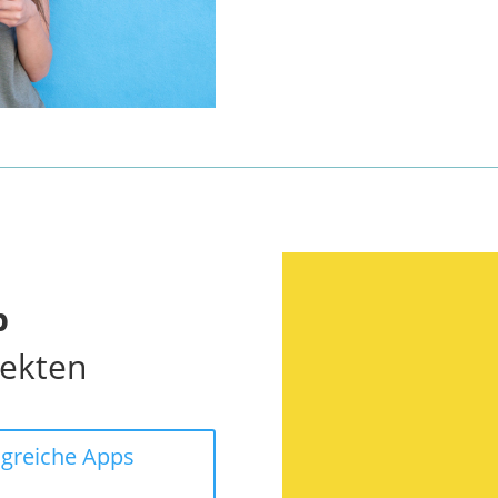
p
jekten
lgreiche Apps